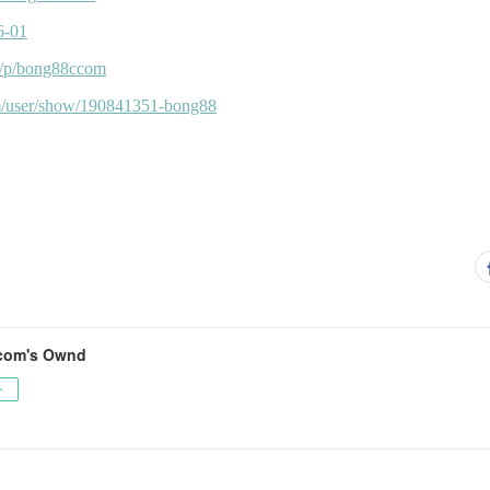
com's Ownd
ー