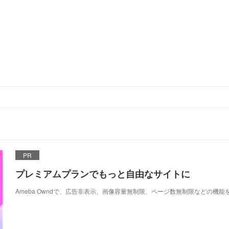
PR
プレミアムプランでもっと自由なサイトに
Ameba Owndで、広告非表示、画像容量無制限、ページ数無制限などの機能