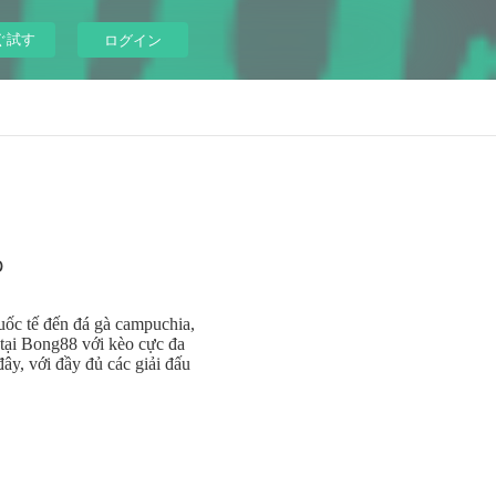
ぐ試す
ログイン
p