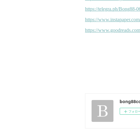
bong88c
フォロ